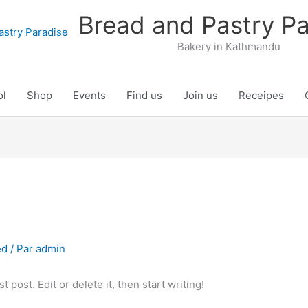
Bread and Pastry Pa
Bakery in Kathmandu
ol
Shop
Events
Find us
Join us
Receipes
ed
/ Par
admin
 post. Edit or delete it, then start writing!