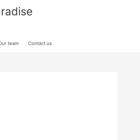
radise
Our team
Contact us