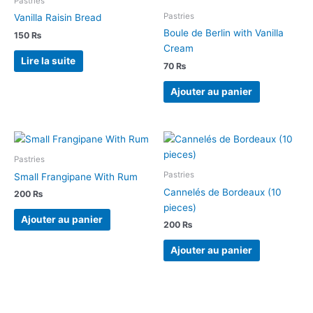
Pastries
Pastries
Vanilla Raisin Bread
Boule de Berlin with Vanilla
150
₨
Cream
Lire la suite
70
₨
Ajouter au panier
Pastries
Pastries
Small Frangipane With Rum
Cannelés de Bordeaux (10
200
₨
pieces)
Ajouter au panier
200
₨
Ajouter au panier