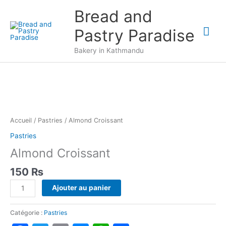
Aller
Bread and
au
Me
contenu
Pastry Paradise
prin
Bakery in Kathmandu
Accueil
/
Pastries
/ Almond Croissant
Pastries
Almond Croissant
150
₨
quantité
Ajouter au panier
de
Almond
Catégorie :
Pastries
Croissant