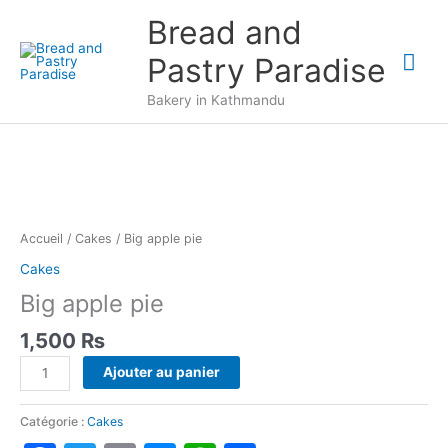
Aller
Bread and
au
Me
contenu
Pastry Paradise
prin
Bakery in Kathmandu
Accueil
/
Cakes
/ Big apple pie
Cakes
Big apple pie
1,500
₨
quantité
Ajouter au panier
de
Big
Catégorie :
Cakes
apple