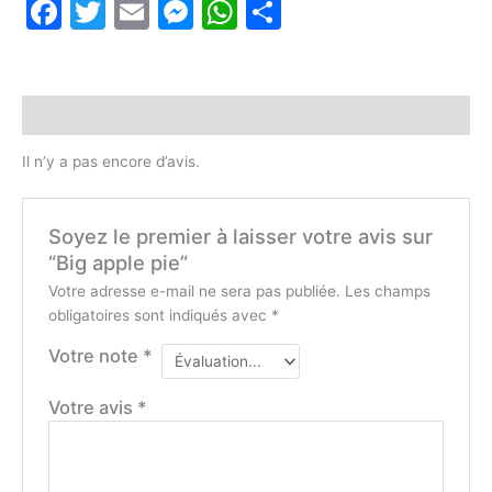
Facebook
Twitter
Email
Messenger
WhatsApp
Partager
pie
Avis (0)
Il n’y a pas encore d’avis.
Soyez le premier à laisser votre avis sur
“Big apple pie”
Votre adresse e-mail ne sera pas publiée.
Les champs
obligatoires sont indiqués avec
*
Votre note
*
Votre avis
*