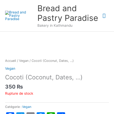
Aller
Bread and
au
Me
contenu
Pastry Paradise
prin
Bakery in Kathmandu
Accueil
/
Vegan
/ Cocoti (Coconut, Dates, …)
Vegan
Cocoti (Coconut, Dates, …)
350
₨
Rupture de stock
Catégorie :
Vegan