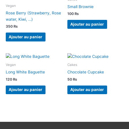
Vegan
Small Brownie
Rose Berry (Strawberry, Rose
100
₨
water, Kiwi, …)
Ajouter au panier
350
₨
Ajouter au panier
Vegan
Cakes
Long White Baguette
Chocolate Cupcake
120
₨
50
₨
Ajouter au panier
Ajouter au panier