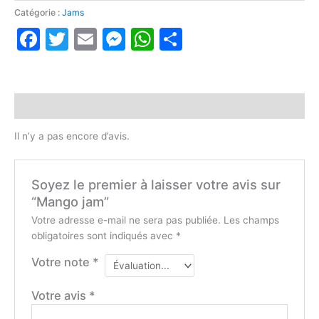
Mango
Catégorie :
Jams
jam
Facebook
Twitter
Email
Messenger
WhatsApp
Partager
Avis (0)
Il n’y a pas encore d’avis.
Soyez le premier à laisser votre avis sur
“Mango jam”
Votre adresse e-mail ne sera pas publiée.
Les champs
obligatoires sont indiqués avec
*
Votre note
*
Votre avis
*