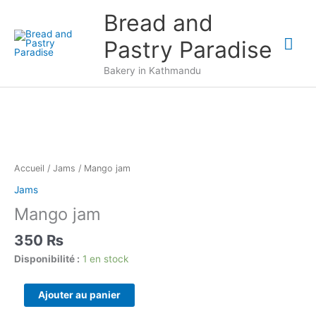
Aller
Bread and
au
Me
contenu
Pastry Paradise
prin
Bakery in Kathmandu
Accueil
/
Jams
/ Mango jam
Jams
Mango jam
350
₨
Disponibilité :
1 en stock
quantité
Ajouter au panier
de