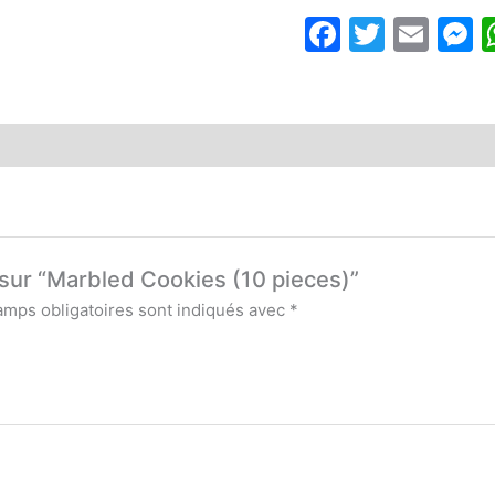
Cookies
Faceboo
Twitte
Ema
M
(10
pieces)
s sur “Marbled Cookies (10 pieces)”
amps obligatoires sont indiqués avec
*