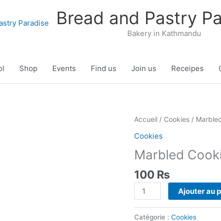
Bread and Pastry Pa
Bakery in Kathmandu
ol
Shop
Events
Find us
Join us
Receipes
Accueil
/
Cookies
/ Marbled
Cookies
Marbled Cooki
100
₨
quantité
Ajouter au 
de
Marbled
Catégorie :
Cookies