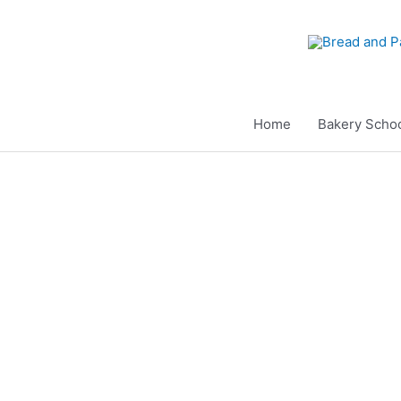
Aller
au
contenu
Home
Bakery Scho