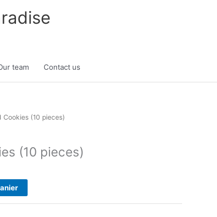
radise
Our team
Contact us
 Cookies (10 pieces)
es (10 pieces)
panier