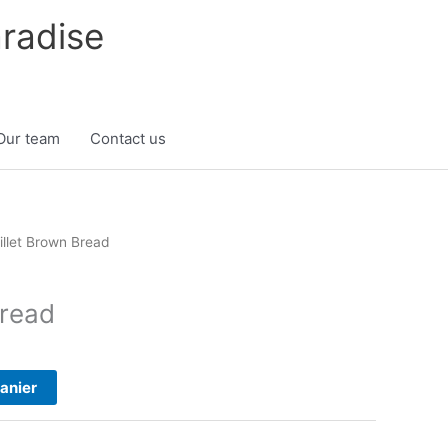
radise
Our team
Contact us
illet Brown Bread
Bread
panier