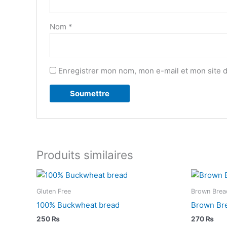
Nom
*
Enregistrer mon nom, mon e-mail et mon site 
Produits similaires
Gluten Free
Brown Brea
100% Buckwheat bread
Brown Br
250
₨
270
₨