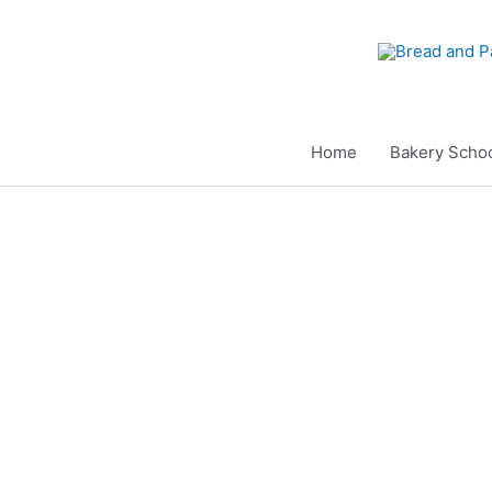
Aller
au
contenu
Home
Bakery Scho