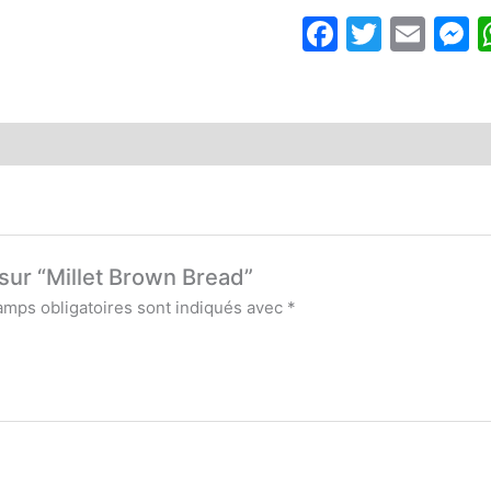
Brown
Faceboo
Twitte
Ema
M
Bread
 sur “Millet Brown Bread”
amps obligatoires sont indiqués avec
*