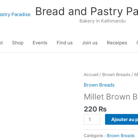
Bread and Pastry Pa
Bakery in Kathmandu
ol
Shop
Events
Find us
Join us
Receipes
Accueil
/
Brown Breads
/ M
Brown Breads
Millet Brown 
220
₨
quantité
Ajouter au 
de
Millet
Catégorie :
Brown Breads