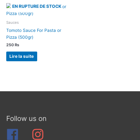
EN RUPTURE DE STOCK
Sauces
Tomoto Sauce For Pasta or
Pizza (500gr)
250
₨
Lire la suite
Follow us on