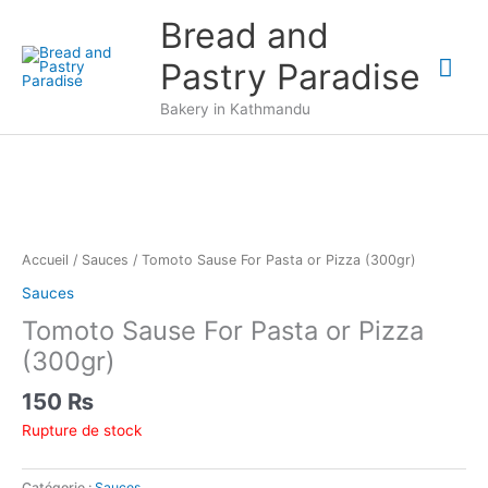
Aller
Bread and
au
Me
contenu
Pastry Paradise
prin
Bakery in Kathmandu
Accueil
/
Sauces
/ Tomoto Sause For Pasta or Pizza (300gr)
Sauces
Tomoto Sause For Pasta or Pizza
(300gr)
150
₨
Rupture de stock
Catégorie :
Sauces